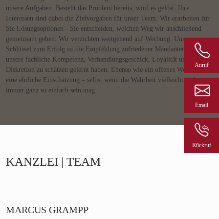
unsere Aufgaben. Besteht das Problem bereits, wird es gelöst. Ihre
Interessen sind dabei die Zielvorgaben für unser Team. Wir erarbeiten für
Sie Lösungsoptionen - Sie entscheiden, welchen Weg wir anschließend
gemeinsam gehen. Wir verzichten weitgehend auf Werbung. Unser
Schlüssel zum Erfolg ist die Empfehlung zufriedener Mandanten, die
unsere fachliche Kompetenz, Verhandlungsgeschick, Loyalität und
Anruf
Diskretion zu schätzen gelernt haben. Ebenso wie ein offenes Wort und
eine ehrliche Einschätzung – selbst wenn die Wahrheit vielleicht nicht
immer ganz so einfach sein mag.
Email
Rückruf
KANZLEI | TEAM
MARCUS GRAMPP