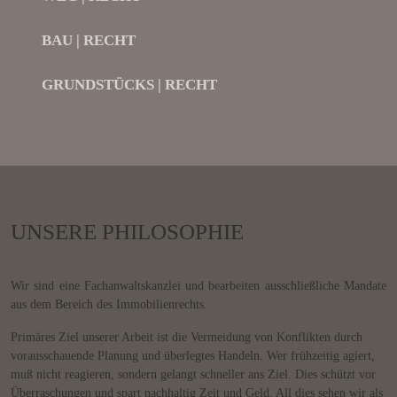
BAU | RECHT
GRUNDSTÜCKS | RECHT
UNSERE PHILOSOPHIE
Wir sind eine Fachanwaltskanzlei und bearbeiten ausschließliche Mandate
aus dem Bereich des Immobilienrechts.
Primäres Ziel unserer Arbeit ist die Vermeidung von Konflikten durch
vorausschauende Planung und überlegtes Handeln. Wer frühzeitig agiert,
muß nicht reagieren, sondern gelangt schneller ans Ziel. Dies schützt vor
Überraschungen und spart nachhaltig Zeit und Geld. All dies sehen wir als